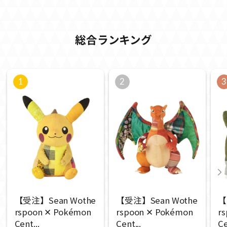
総合ランキング
1
2
3
【受注】Sean Wothe
【受注】Sean Wothe
【
rspoon ✕ Pokémon
rspoon ✕ Pokémon
r
Cent...
Cent...
Ce