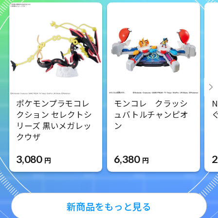
ポケモンプラモコレ
モンコレ クラッシ
クション セレクトシ
ュバトルチャンピオ
リーズ 黒いメガレッ
ン
クウザ
3,080
6,380
2
円
円
新商品をもっと見る