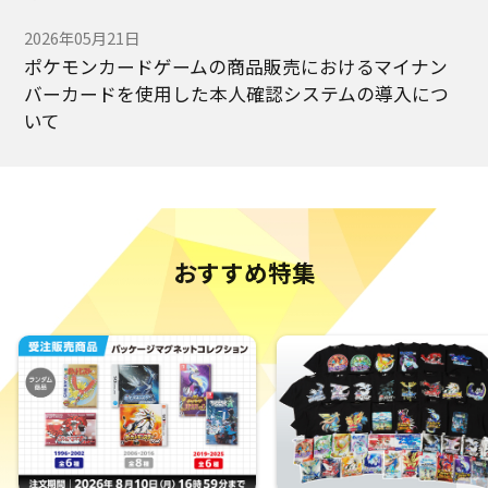
2026年05月21日
ポケモンカードゲームの商品販売におけるマイナン
バーカードを使用した本人確認システムの導入につ
いて
2025年09月19日
ポケモンセンターオンラインをご利用のお客様へ：
不正ログインに関する重要なお知らせとお願い
おすすめ特集
2025年07月03日
「会員アカウント」に対する不正ログインの発生の
ご報告とポケモンセンターオンラインを安全にご利
用いただくためのお願い
2024年09月18日
モバイルバッテリー（発売元：株式会社ポケモン）
の自主回収およびご返金に関する再度のお知らせと
お願い