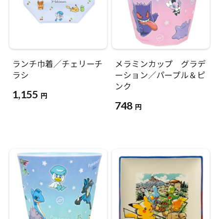
ランチ巾着／チェリーチ
メラミンカップ グラデ
ラシ
ーション／パープル＆ピ
ンク
1,155
円
748
円