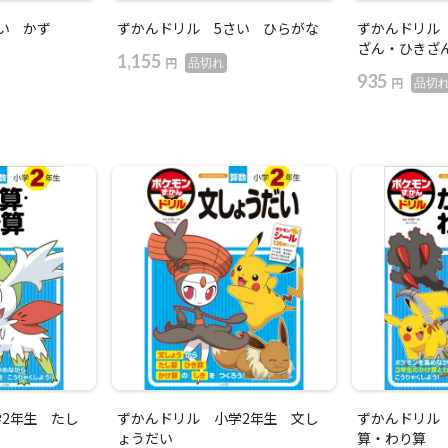
い かず
ずかんドリル 5さい ひらがな
ずかんドリル
ざん・ひきざ
1,155
円
品切れ
935
円
品切
2年生 たし
ずかんドリル 小学2年生 文し
ずかんドリル
ょうだい
算・わり算