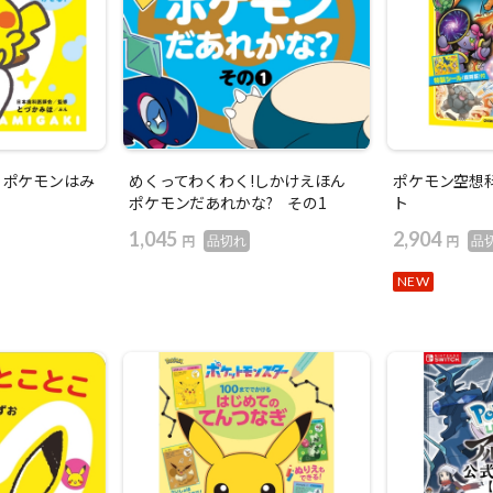
 ポケモンはみ
めくってわくわく!しかけえほん
ポケモン空想
ポケモンだあれかな? その1
ト
1,045
2,904
円
円
品切れ
品
NEW