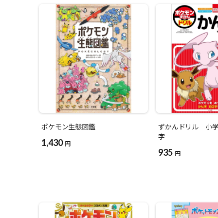
ポケモン生態図鑑
ずかんドリル 小学
字
1,430
円
935
円