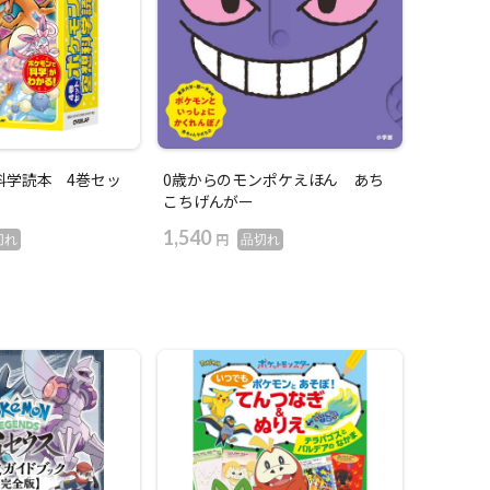
科学読本 4巻セッ
0歳からのモンポケえほん あち
こちげんがー
1,540
円
切れ
品切れ