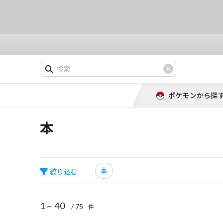
ポケモンから探
本
本
絞り込む
1 ~ 40
/ 75
件