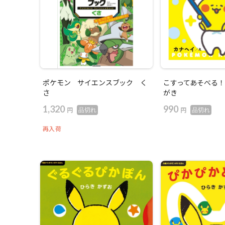
ポケモン サイエンスブック く
こすってあそべる！
さ
がき
1,320
990
円
円
品切れ
品切れ
再入荷