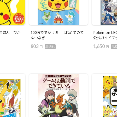
えほん ぴか
100まででかける はじめてのて
Pokémon L
んつなぎ
公式ガイドブ
803
1,650
円
円
品切れ
品