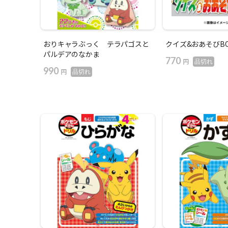
おりキャラぶっく テラパゴスと
クイズ&おあそびBO
パルデアのなかま
770
円
品切れ
990
円
品切れ