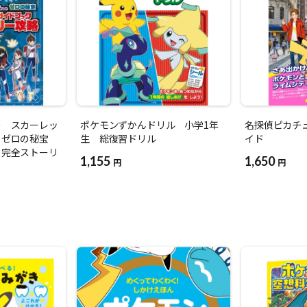
ー スカーレッ
ポケモンずかんドリル 小学1年
名探偵ピカチ
 ゼロの秘宝
生 総復習ドリル
イド
 完全ストーリ
1,155
1,650
円
円