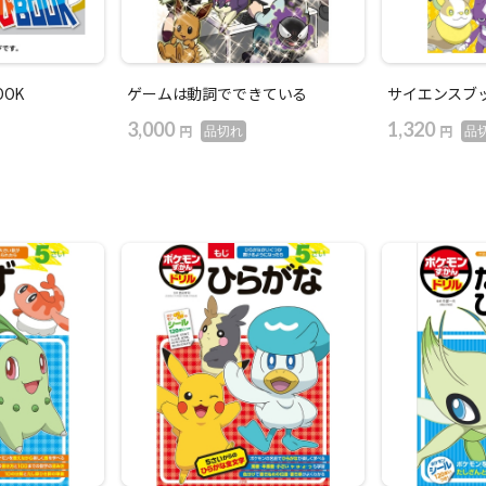
OK
ゲームは動詞でできている
サイエンスブ
3,000
1,320
円
円
品切れ
品