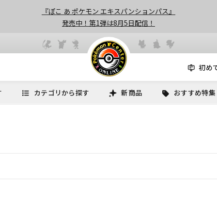
『ぽこ あ ポケモン エキスパンションパス』
発売中！第1弾は8月5日配信！
初め
す
カテゴリから探す
新商品
おすすめ特集