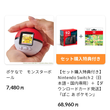
ポケなで モンスターボ
【セット購入特典付き】
ール
Nintendo Switch 2（日
本語・国内専用）＋【ダ
7,480
円
ウンロードカード発送】
『ぽこ あ ポケモン』
68,960
円