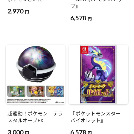
プ』
2,970
円
6,578
円
超連動！ポケモン テラ
『ポケットモンスター
スタルオーブEX
バイオレット』
3,000
6,578
円
円