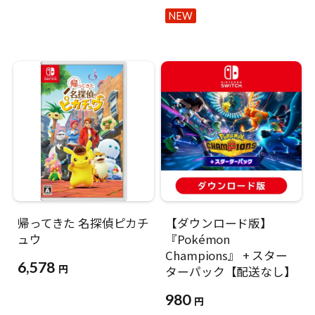
NEW
帰ってきた 名探偵ピカチ
【ダウンロード版】
ュウ
『Pokémon
Champions』 + スター
6,578
円
ターパック【配送なし】
980
円