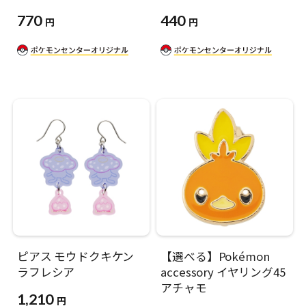
770
440
円
円
ピアス モウドクキケン
【選べる】Pokémon
ラフレシア
accessory イヤリング45
アチャモ
1,210
円