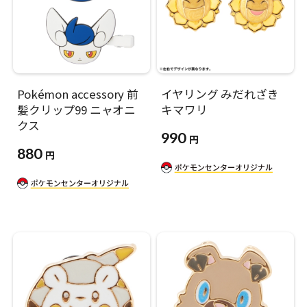
Pokémon accessory 前
イヤリング みだれざき
髪クリップ99 ニャオニ
キマワリ
クス
990
円
880
円