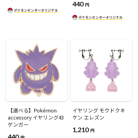
440
円
【選べる】Pokémon
イヤリング モウドクキ
accessory イヤリング43
ケン エレズン
ゲンガー
1,210
円
440
円