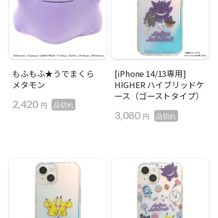
もふもふ★うでまくら
[iPhone 14/13専用]
メタモン
HIGHER ハイブリッドケ
ース（ゴーストタイプ）
2,420
円
品切れ
3,080
円
品切れ