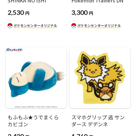
SHINKA NO ISHI
Pokémon Trainers DN
2,530
3,300
円
円
もふもふ★うでまくら
スマホグリップ 逃 サン
カビゴン
ダース デデンネ