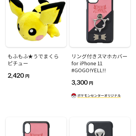
もふもふ★うでまくら
リング付きスマホカバー
ピチュー
for iPhone 11
#GOGO!YELL!!
2,420
円
3,300
円