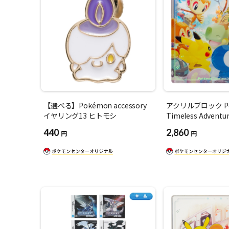
【選べる】Pokémon accessory
アクリルブロック Po
イヤリング13 ヒトモシ
Timeless Adven
440
2,860
円
円