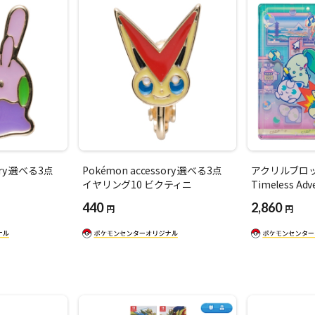
ory 選べる3点
Pokémon accessory 選べる3点
アクリルブロック
イヤリング10 ビクティニ
Timeless Ad
440
2,860
円
円