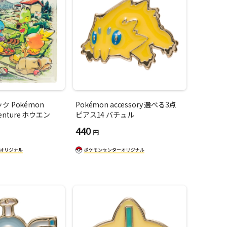
 Pokémon
Pokémon accessory 選べる3点
venture ホウエン
ピアス14 バチュル
440
円