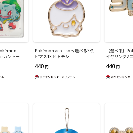
kémon
Pokémon accessory 選べる3点
【選べる】Poké
ture カントー
ピアス13 ヒトモシ
イヤリング2 
440
440
円
円