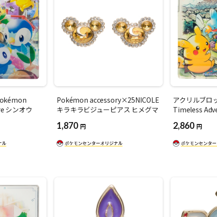
kémon
Pokémon accessory×25NICOLE
アクリルブロック
ture シンオウ
キラキラビジューピアス ヒメグマ
Timeless Ad
1,870
2,860
円
円