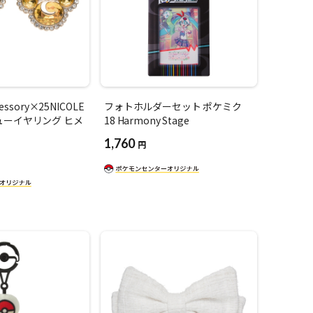
essory×25NICOLE
フォトホルダーセット ポケミク
ューイヤリング ヒメ
18 Harmony Stage
1,760
円