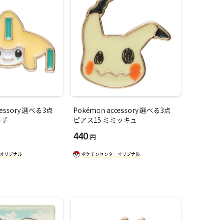
cessory 選べる3点
Pokémon accessory 選べる3点
ーチ
ピアス15 ミミッキュ
440
円