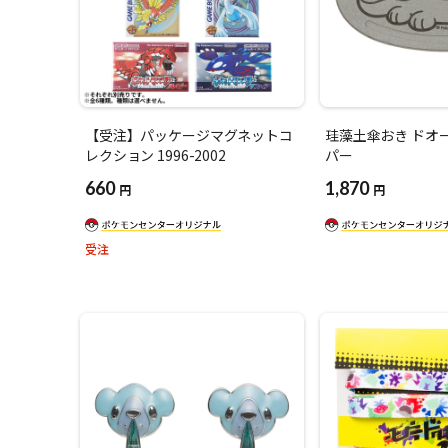
【受注】パッケージマグネットコ
珪藻土傘おき ドオ
レクション 1996-2002
パー
660
1,870
円
円
受注