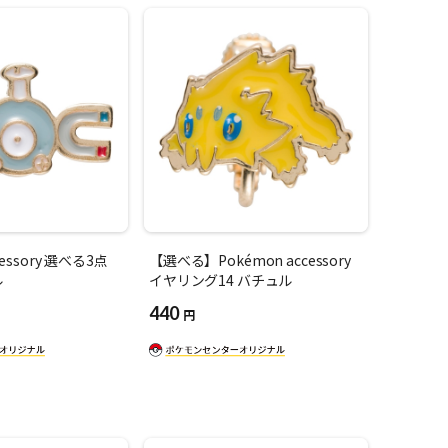
cessory 選べる3点
【選べる】Pokémon accessory
ル
イヤリング14 バチュル
440
円