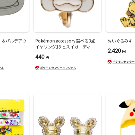
ー＆パルデアウ
Pokémon accessory 選べる3点
ぬいぐるみキー
イヤリング18 ヒスイガーディ
2,420
円
440
円