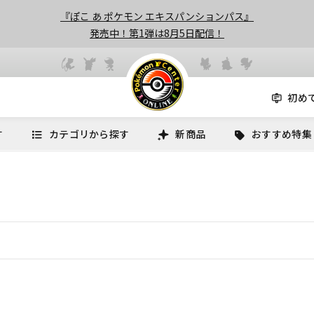
『ぽこ あ ポケモン エキスパンションパス』
発売中！第1弾は8月5日配信！
初め
す
カテゴリから探す
新商品
おすすめ特集