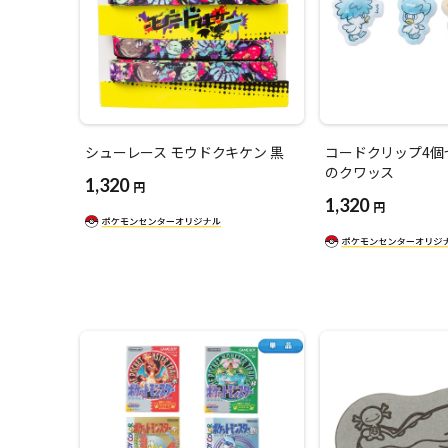
シューレース モウドクキケン 黒
コードクリップ4個
のクワッス
1,320
円
1,320
円