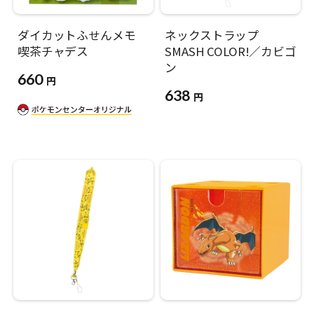
ダイカットふせんメモ
ネックストラップ
喫茶チャデス
SMASH COLOR!／カビゴ
ン
660
円
638
円