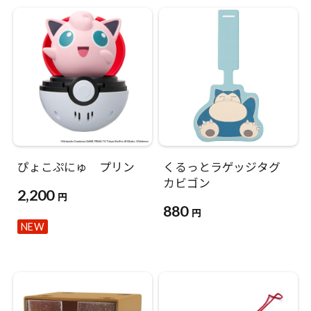
ぴょこぷにゅ プリン
くるっとラゲッジタグ
カビゴン
2,200
円
880
円
NEW