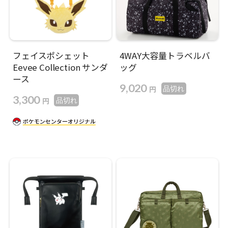
フェイスポシェット
4WAY大容量トラベルバ
Eevee Collection サンダ
ッグ
ース
9,020
円
品切れ
3,300
円
品切れ