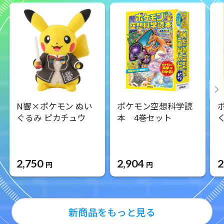
N響×ポケモン ぬい
ポケモン空想科学読
ぐるみ ピカチュウ
本 4巻セット
く
2,750
2,904
2
円
円
新商品をもっと見る