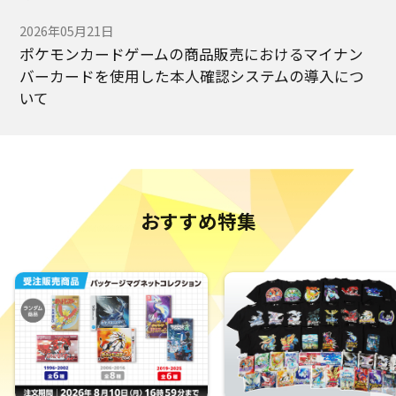
2026年05月21日
ポケモンカードゲームの商品販売におけるマイナン
バーカードを使用した本人確認システムの導入につ
いて
2025年09月19日
ポケモンセンターオンラインをご利用のお客様へ：
不正ログインに関する重要なお知らせとお願い
おすすめ特集
2025年07月03日
「会員アカウント」に対する不正ログインの発生の
ご報告とポケモンセンターオンラインを安全にご利
用いただくためのお願い
2024年09月18日
モバイルバッテリー（発売元：株式会社ポケモン）
の自主回収およびご返金に関する再度のお知らせと
お願い