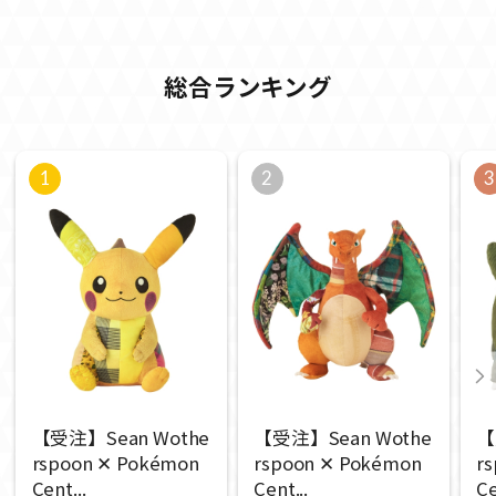
総合ランキング
1
2
3
【受注】Sean Wothe
【受注】Sean Wothe
【
rspoon ✕ Pokémon
rspoon ✕ Pokémon
r
Cent...
Cent...
Ce