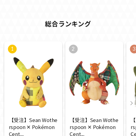
総合ランキング
1
2
3
【受注】Sean Wothe
【受注】Sean Wothe
【
rspoon ✕ Pokémon
rspoon ✕ Pokémon
r
Cent...
Cent...
Ce