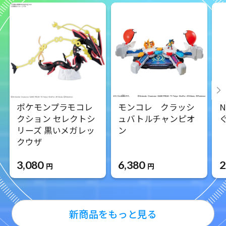
ポケモンプラモコレ
モンコレ クラッシ
クション セレクトシ
ュバトルチャンピオ
リーズ 黒いメガレッ
ン
クウザ
3,080
6,380
2
円
円
新商品をもっと見る