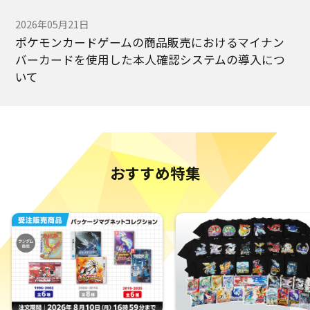
2026年05月21日
ポケモンカードゲームの商品販売におけるマイナン
バーカードを使用した本人確認システムの導入につ
いて
2025年09月19日
ポケモンセンターオンラインをご利用のお客様へ：
不正ログインに関する重要なお知らせとお願い
おすすめ特集
2025年07月03日
「会員アカウント」に対する不正ログインの発生の
ご報告とポケモンセンターオンラインを安全にご利
用いただくためのお願い
2024年09月18日
モバイルバッテリー（発売元：株式会社ポケモン）
の自主回収およびご返金に関する再度のお知らせと
お願い