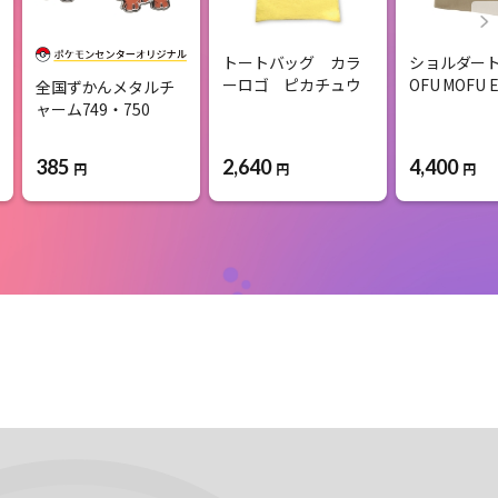
トートバッグ カラ
ショルダー
ーロゴ ピカチュウ
OFU MOFU E
全国ずかんメタルチ
ャーム749・750
385
2,640
4,400
円
円
円