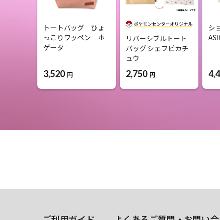
トートバッグ ひょ
シ
っこりワッペン ホ
AS
リバーシブルトート
ゲータ
バッグ シェフピカチ
ュウ
3,520
4,
2,750
円
円
ご利用ガイド
よくあるご質問・お問い合