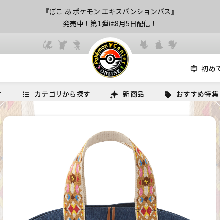
『ぽこ あ ポケモン エキスパンションパス』
発売中！第1弾は8月5日配信！
初め
す
カテゴリから探す
新商品
おすすめ特集