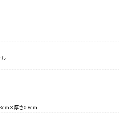
テル
cm×厚さ0.8cm