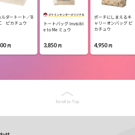
ョルダートート／B
ポーチにしまえるキ
IC ピカチュウ
ャリーオンバッグ ピ
トートバッグ Invisibl
カチュウ
e to Me ミュウ
400
3,850
4,950
円
円
円
Scroll to Top
わせ