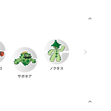
ロ
ノクタス
サボネア
ドリュウズ