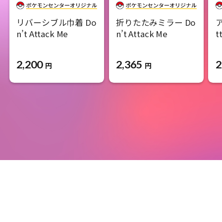
リバーシブル巾着 Do
折りたたみミラー Do
ア
n’t Attack Me
n’t Attack Me
t
2,200
2,365
2
円
円