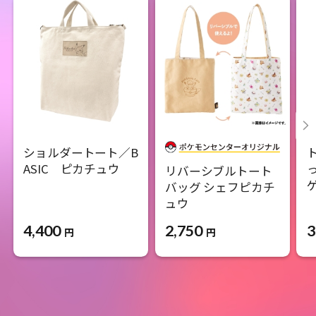
ショルダートート／B
ASIC ピカチュウ
リバーシブルトート
バッグ シェフピカチ
ュウ
4,400
3
2,750
円
円