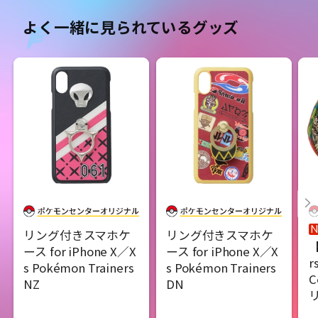
よく一緒に見られているグッズ
リング付きスマホケ
リング付きスマホケ
【
ース for iPhone X／X
ース for iPhone X／X
r
s Pokémon Trainers
s Pokémon Trainers
C
NZ
DN