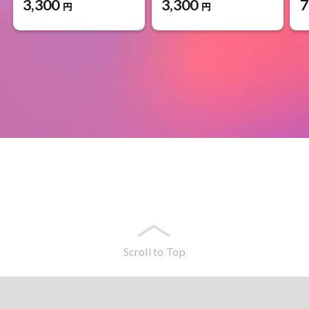
3,300
3,300
7
円
円
Scroll to Top