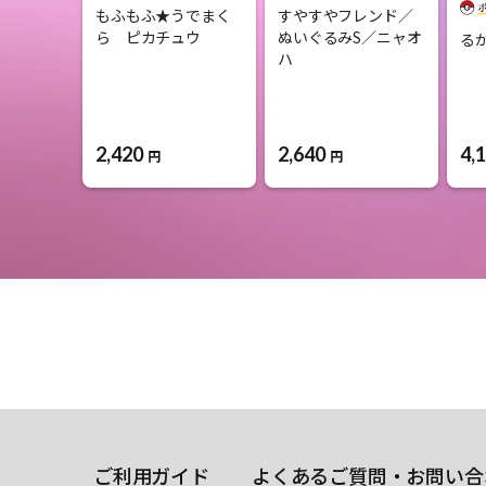
もふもふ★うでまく
すやすやフレンド／
ら ピカチュウ
ぬいぐるみS／ニャオ
る
ハ
2,420
2,640
4,
円
円
ご利用ガイド
よくあるご質問・お問い合