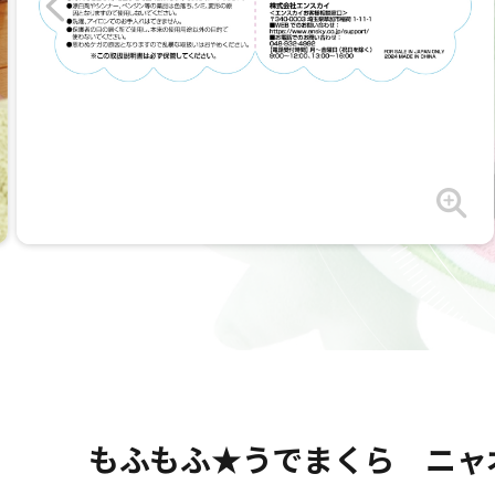
もふもふ★うでまくら ニャ