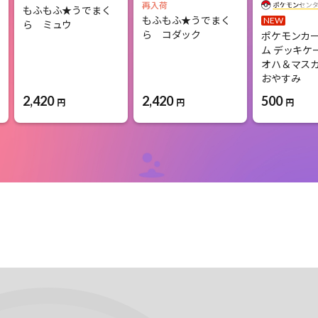
再入荷
もふもふ★うでまく
もふもふ★うでまく
NEW
ら ミュウ
ら コダック
ポケモンカ
ム デッキケ
オハ＆マス
おやすみ
2,420
2,420
500
円
円
円