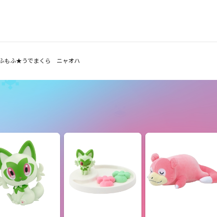
ふもふ★うでまくら ニャオハ