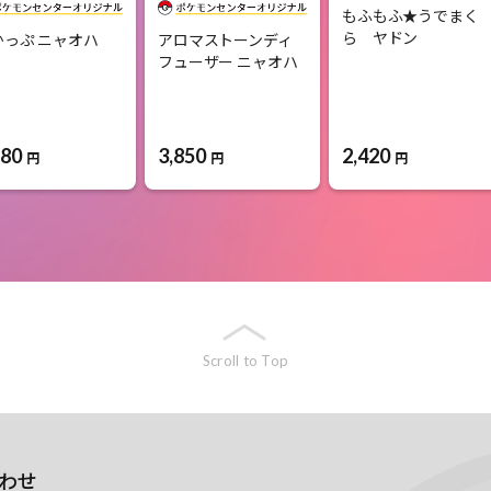
もふもふ★うでまく
ら ヤドン
かっぷ ニャオハ
アロマストーンディ
フューザー ニャオハ
180
3,850
2,420
円
円
円
Scroll to Top
わせ