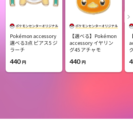
Pokémon accessory
【選べる】Pokémon
選べる3点 ピアス5 ジ
accessory イヤリン
a
ラーチ
グ45 アチャモ
440
440
4
円
円