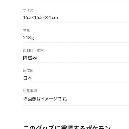
サイズ
15.5×15.5×3.4 cm
重量
218 g
原材料・素材
陶磁器
原産国
日本
注意事項
※画像はイメージです。
このグッズに登場するポケモン