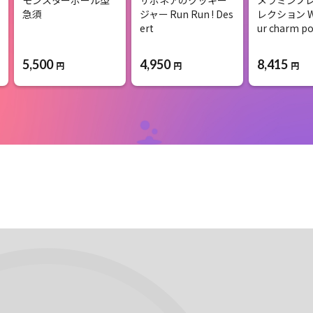
急須
ジャー Run Run ! Des
レクション Wh
ert
ur charm po
5,500
4,950
8,415
円
円
円