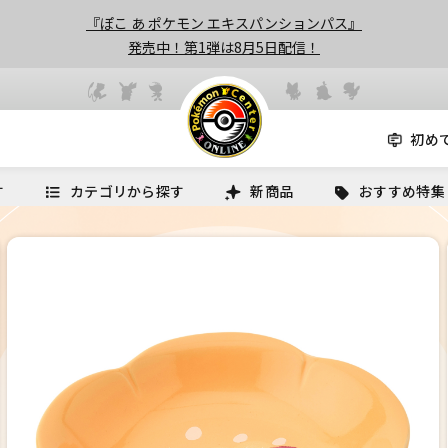
『ぽこ あ ポケモン エキスパンションパス』
発売中！第1弾は8月5日配信！
初め
す
カテゴリから探す
新商品
おすすめ特集