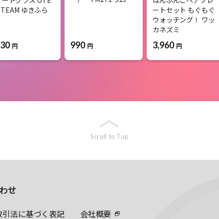
I TEAM ゆきふら
ートセット もぐもぐ
ウォッチング！ ワッ
カネズミ
530
990
3,960
円
円
円
Scroll to Top
わせ
取引法に基づく表記
会社概要