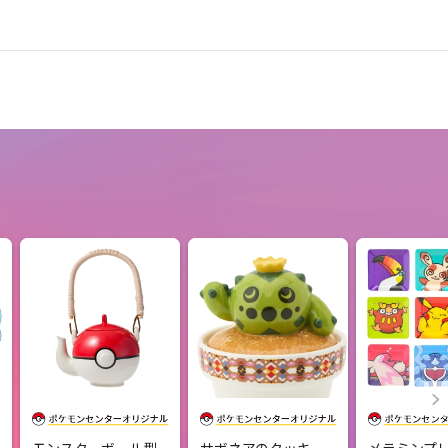
モンスターボール型
サボネアのクッキー
メラミンプ