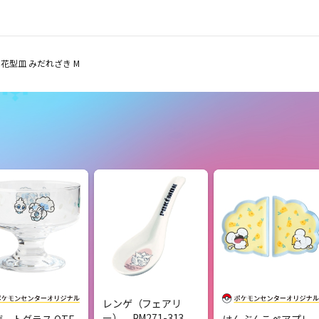
花型皿 みだれざき M
レンゲ（フェアリ
ー） PM271-313
ートグラス OTE
はんぶんこペアプレ