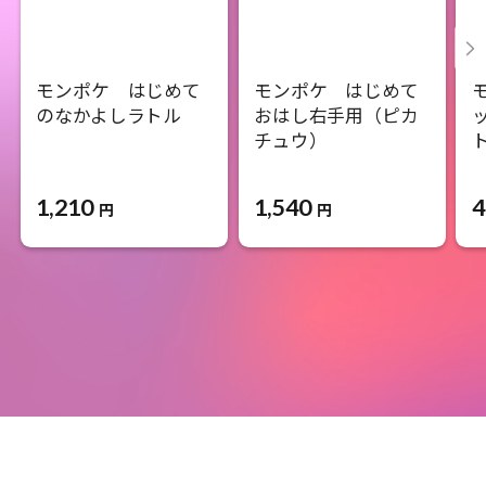
モンポケ はじめて
モンポケ はじめて
のなかよしラトル
おはし右手用（ピカ
チュウ）
1,210
1,540
4
円
円