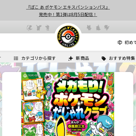
『ぽこ あ ポケモン エキスパンションパス』
発売中！第1弾は8月5日配信！
初め
す
カテゴリから探す
新商品
おすすめ特集