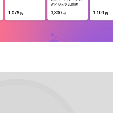
式ビジュアル図鑑
1,078
3,300
1,100
円
円
円