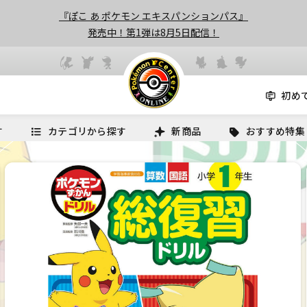
『ぽこ あ ポケモン エキスパンションパス』
発売中！第1弾は8月5日配信！
初め
す
カテゴリから探す
新商品
おすすめ特集