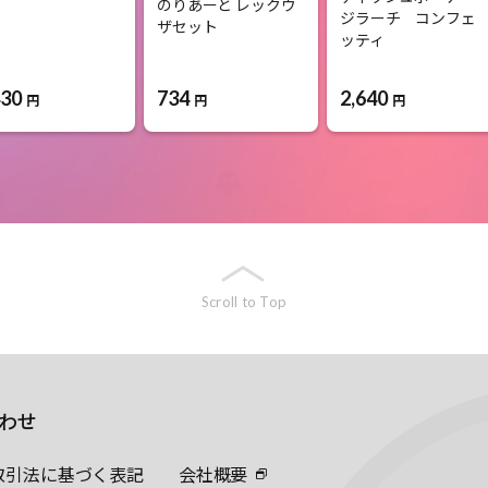
のりあーと レックウ
ジラーチ コンフェ
ザセット
ッティ
430
734
2,640
円
円
円
Scroll to Top
わせ
取引法に基づく表記
会社概要