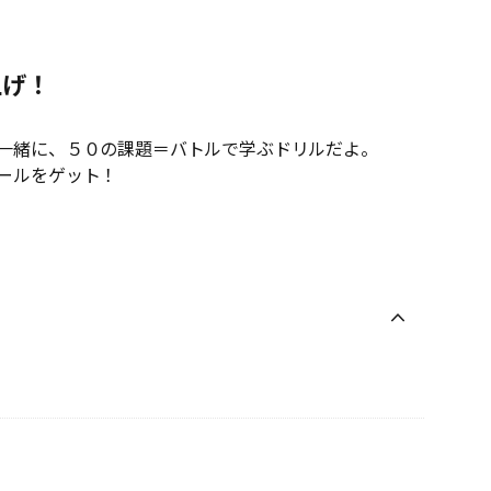
上げ！
一緒に、５０の課題＝バトルで学ぶドリルだよ。
ールをゲット！