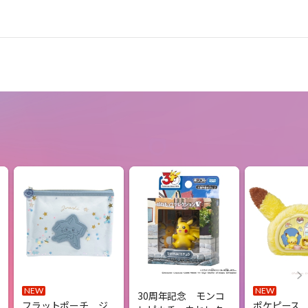
NEW
NEW
30周年記念 モンコ
フラットポーチ ジ
ポケピース