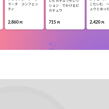
レピカチュウセレク
ラーチ コンフェッ
こたいむ 
ション でかけるピ
ティ
ュウとゆっ
カチュウ
2,860
715
2,420
円
円
円