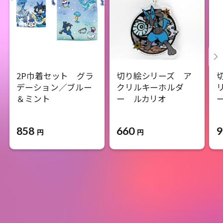
2P巾着セット グラ
切り絵シリーズ ア
デーション／ブルー
クリルキーホルダ
＆ミント
ー ルカリオ
858
660
9
円
円