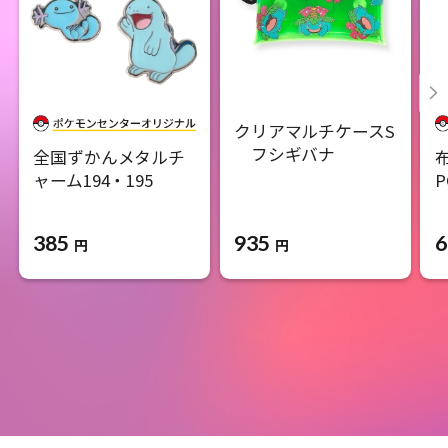
クリアマルチケースS
フシギバナ
全国ずかんメタルチ
ャーム194・195
P
385
935
6
円
円