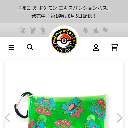
『ぽこ あ ポケモン エキスパンションパス』
発売中！第1弾は8月5日配信！