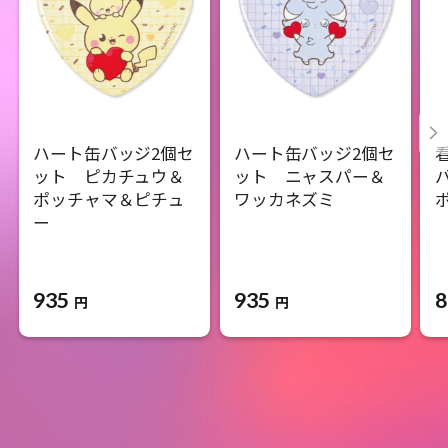
ハート缶バッジ2個セ
ハート缶バッジ2個セ
ット ピカチュウ＆
ット ニャスパー＆
ポッチャマ＆ピチュ
ワッカネズミ
ー
935
935
8
円
円