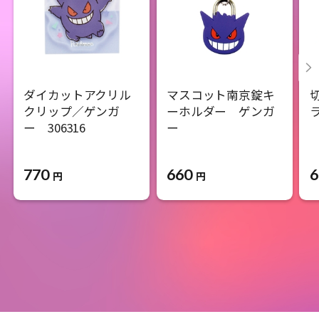
ダイカットアクリル
マスコット南京錠キ
クリップ／ゲンガ
ーホルダー ゲンガ
ー 306316
ー
770
660
6
円
円