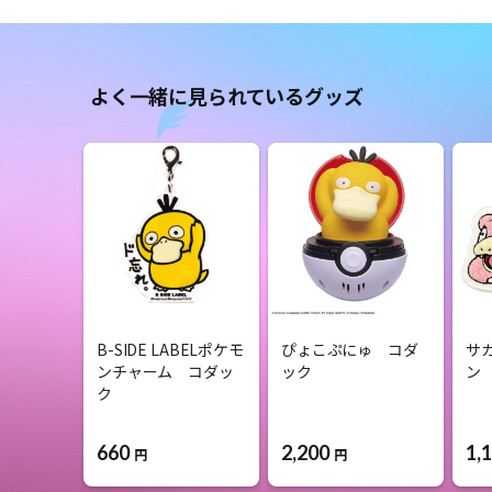
よく一緒に見られているグッズ
B-SIDE LABELポケモ
ぴょこぷにゅ コダ
サ
ンチャーム コダッ
ック
ン
ク
660
2,200
1,
円
円