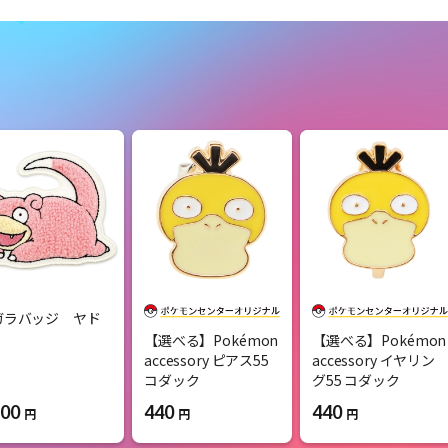
ガラバッジ ヤド
【選べる】Pokémon
【選べる】Pokémon
accessory ピアス55
accessory イヤリン
コダック
グ55 コダック
100
440
440
円
円
円