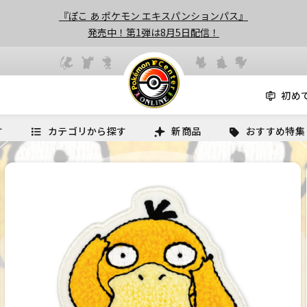
『ぽこ あ ポケモン エキスパンションパス』
発売中！第1弾は8月5日配信！
初め
す
カテゴリから探す
新商品
おすすめ特集