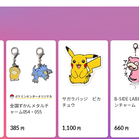
サガラバッジ ピカ
B-SIDE L
チュウ
ンチャーム
全国ずかんメタルチ
ャーム054・055 ​
385
1,100
660
円
円
円