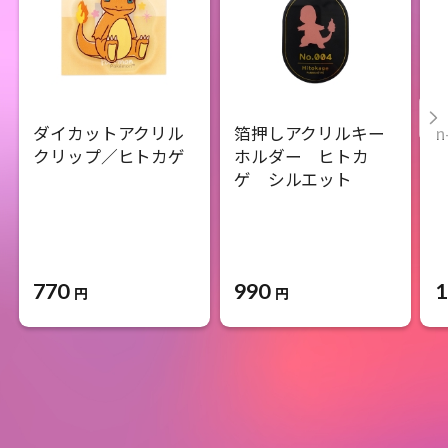
ダイカットアクリル
箔押しアクリルキー
n
クリップ／ヒトカゲ
ホルダー ヒトカ
ゲ シルエット
770
990
1
円
円