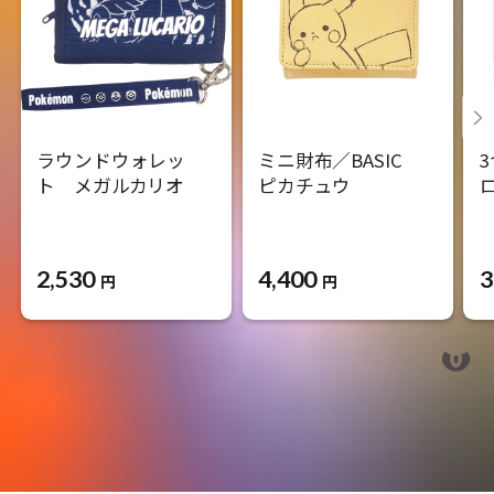
ラウンドウォレッ
ミニ財布／BASIC
ト メガルカリオ
ピカチュウ
2,530
4,400
3
円
円