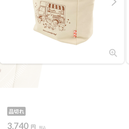
品切れ
3,740
円
税込