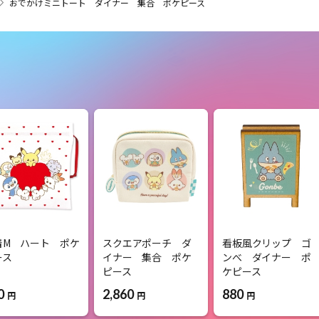
おでかけミニトート ダイナー 集合 ポケピース
着M ハート ポケ
スクエアポーチ ダ
看板風クリップ ゴ
ース
イナー 集合 ポケ
ンべ ダイナー ポ
ピース
ケピース
0
2,860
880
円
円
円