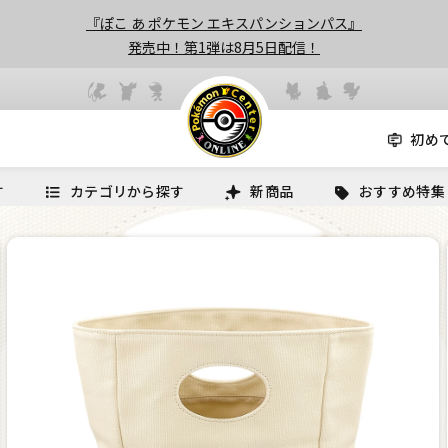
『ぽこ あ ポケモン エキスパンションパス』
発売中！第1弾は8月5日配信！
初め
す
カテゴリから探す
新商品
おすすめ特集