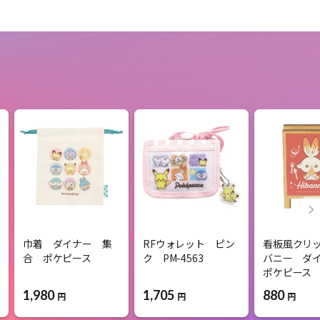
巾着 ダイナー 集
RFウォレット ピン
看板風クリ
合 ポケピース
ク PM-4563
バニー ダ
ポケピース
1,980
1,705
880
円
円
円