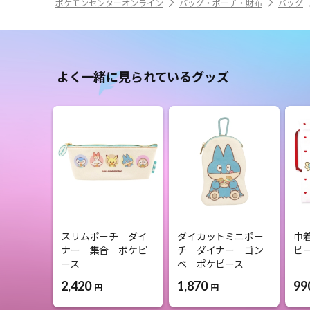
ポケモンセンターオンライン
バッグ・ポーチ・財布
バッグ
よく一緒に見られているグッズ
スリムポーチ ダイ
ダイカットミニポー
巾
ナー 集合 ポケピ
チ ダイナー ゴン
ピ
ース
ベ ポケピース
2,420
1,870
99
円
円