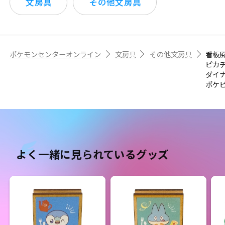
文房具
その他文房具
ポケモンセンターオンライン
文房具
その他文房具
看板
ピカ
ダイ
ポケ
よく一緒に見られているグッズ