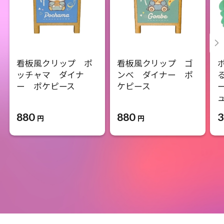
看板風クリップ ポ
看板風クリップ ゴ
ッチャマ ダイナ
ンべ ダイナー ポ
ー ポケピース
ケピース
880
880
3
円
円