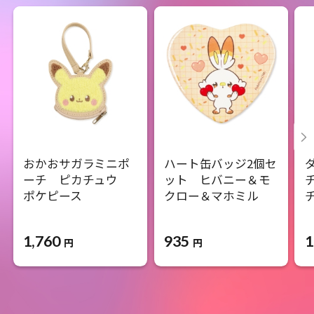
おかおサガラミニポ
ハート缶バッジ2個セ
ーチ ピカチュウ
ット ヒバニー＆モ
ポケピース
クロー＆マホミル
1,760
935
1
円
円