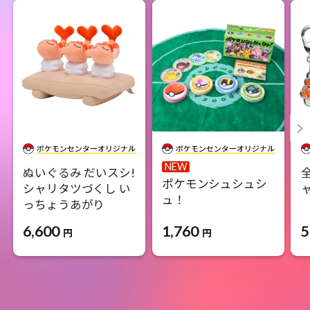
NEW
ぬいぐるみ だいスシ!
ポケモンシュシュシ
シャリタツづくし い
ャ
ュ！
っちょうあがり
1,760
5
6,600
円
円