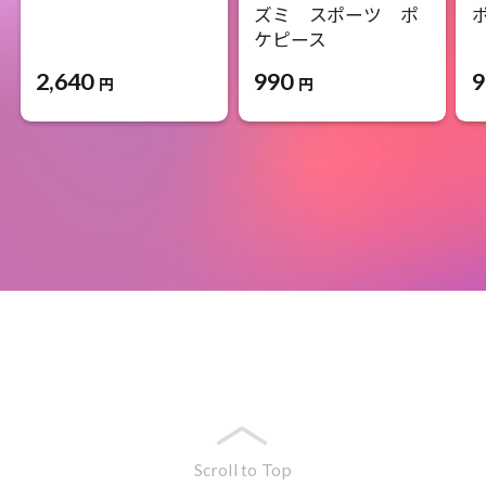
ズミ スポーツ ポ
ケピース
2,640
9
990
円
円
Scroll to Top