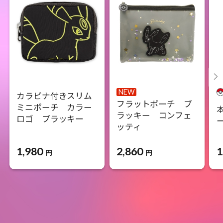
NEW
カラビナ付きスリム
フラットポーチ ブ
ミニポーチ カラー
ラッキー コンフェ
ロゴ ブラッキー
ッティ
1,980
2,860
1
円
円