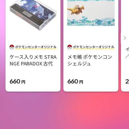
ケース入りメモ STRA
メモ帳 ポケモンコン
NGE PARADOX 古代
シェルジュ
660
660
2
円
円