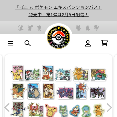
『ぽこ あ ポケモン エキスパンションパス』
発売中！第1弾は8月5日配信！