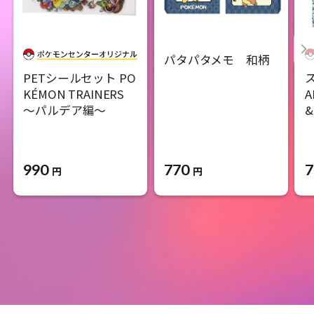
パタパタメモ 和柄
PETシールセット PO
KÉMON TRAINERS
A
～パルデア編～
&
990
770
7
円
円