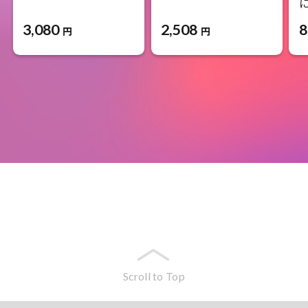
3,080
2,508
8
円
円
Scroll to Top