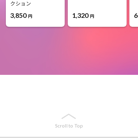
クション
1,320
6
3,850
円
円
Scroll to Top