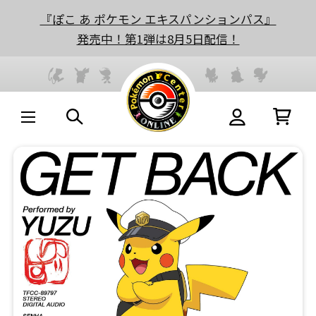
『ぽこ あ ポケモン エキスパンションパス』
発売中！第1弾は8月5日配信！