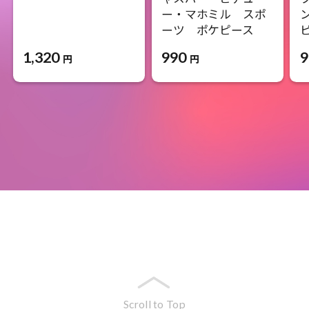
ー・マホミル スポ
ーツ ポケピース
1,320
990
9
円
円
Scroll to Top