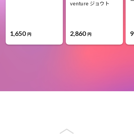
venture ジョウト
1,650
2,860
9
円
円