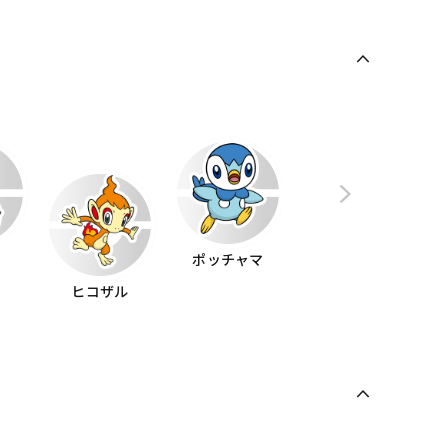
ル
ポッチャマ
ヒコザル
モクロー