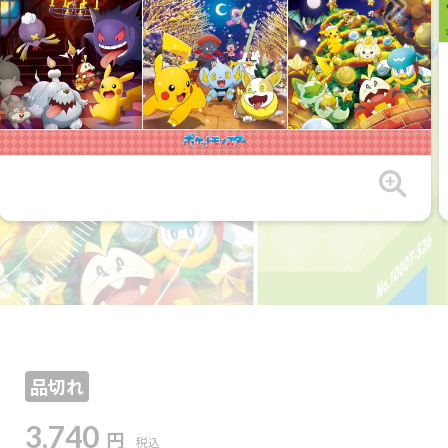
品切れ
3,740
円
税込