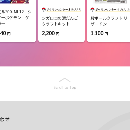
ル300-ML12 シ
ドーポケモン ゲ
シガロコの泥だんご
段ボールクラフト リ
ガー
クラフトキット
ザードン
640
2,200
1,100
円
円
円
Scroll to Top
わせ