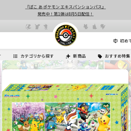
『ぽこ あ ポケモン エキスパンションパス』
発売中！第1弾は8月5日配信！
初め
す
カテゴリから探す
新商品
おすすめ特集