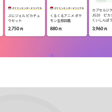
カブセルジグ
JG10 ピ
ぷにジェル ピカチュ
くるくるアニメ ポケ
くいしんぼ
ウセット
モン生態図鑑
3,960
2,750
880
円
円
円