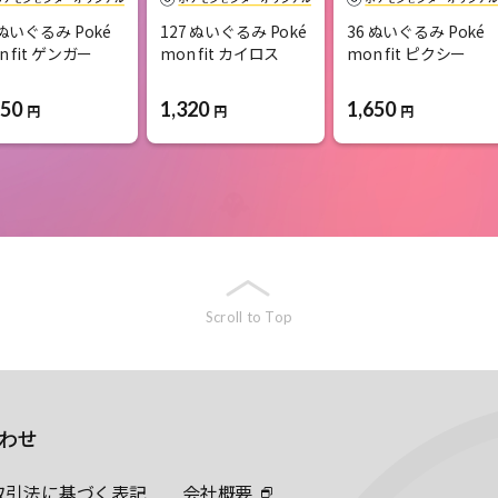
 ぬいぐるみ Poké
127 ぬいぐるみ Poké
36 ぬいぐるみ Poké
n fit ゲンガー
mon fit カイロス
mon fit ピクシー
650
1,320
1,650
円
円
円
Scroll to Top
わせ
取引法に基づく表記
会社概要