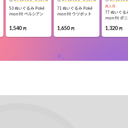
再入荷
53 ぬいぐるみ Poké
71 ぬいぐるみ Poké
77 ぬいぐるみ
mon fit ペルシアン
mon fit ウツボット
mon fit 
1,540
1,650
1,320
円
円
円