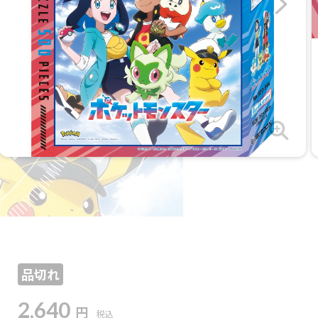
品切れ
2,640
円
税込