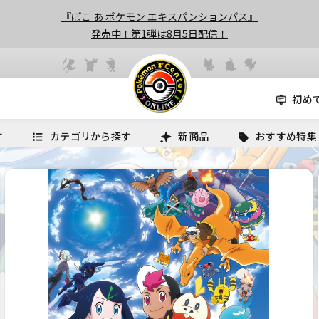
『ぽこ あ ポケモン エキスパンションパス』
発売中！第1弾は8月5日配信！
初め
す
カテゴリから探す
新商品
おすすめ特集