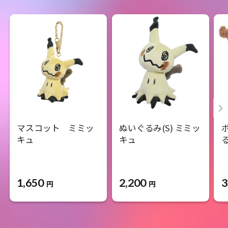
マスコット ミミッ
ぬいぐるみ(S) ミミッ
キュ
キュ
1,650
2,200
3
円
円