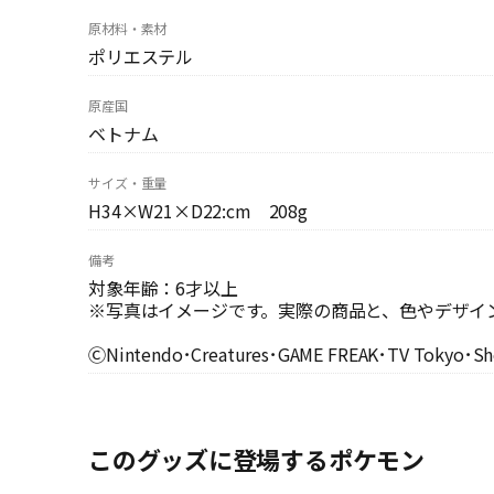
原材料・素材
ポリエステル
原産国
ベトナム
サイズ・重量
H34×W21×D22:cm 208g
備考
対象年齢：6才以上
※写真はイメージです。実際の商品と、色やデザイ
ⒸNintendo･Creatures･GAME FREAK･TV Tokyo･S
このグッズに登場するポケモン