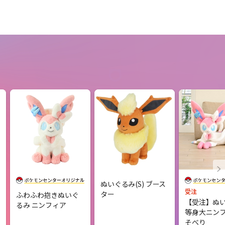
ぬいぐるみ(S) ブース
受注
ター
ふわふわ抱きぬいぐ
【受注】ぬ
るみ ニンフィア
等身大ニンフ
そべり