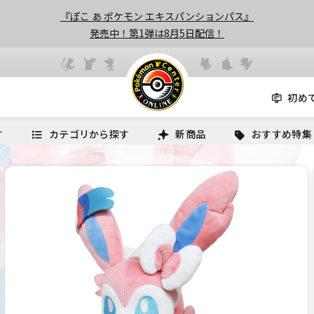
『ぽこ あ ポケモン エキスパンションパス』
発売中！第1弾は8月5日配信！
初め
す
カテゴリから探す
新商品
おすすめ特集