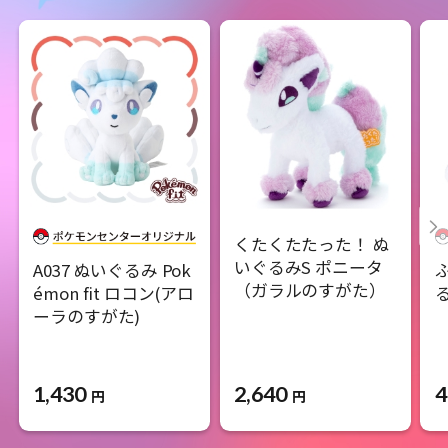
くたくたたった！ ぬ
いぐるみS ポニータ
A037 ぬいぐるみ Pok
（ガラルのすがた）
émon fit ロコン(アロ
ーラのすがた)
1,430
2,640
4
円
円