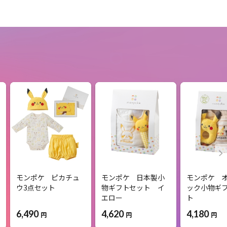
モンポケ ピカチュ
モンポケ 日本製小
モンポケ 
ウ3点セット
物ギフトセット イ
ック小物ギ
エロー
ト
6,490
4,620
4,180
円
円
円