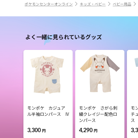
ポケモンセンターオンライン
キッズ・ベビー
ベビー用品
よく一緒に見られているグッズ
モンポケ カジュア
モンポケ さがら刺
モ
ル半袖ロンパース IV
繍クレイジー配色ロ
チ
ンパース
ス
3,300
4,290
3,
円
円