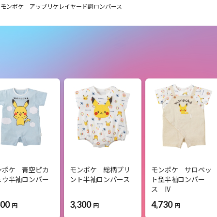
モンポケ アップリケレイヤード調ロンパース
ンポケ 青空ピカ
モンポケ 総柄プリ
モンポケ サロペッ
ュウ半袖ロンパー
ント半袖ロンパース
ト型半袖ロンパー
ス IV
300
3,300
4,730
円
円
円