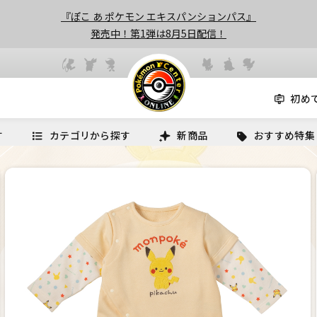
『ぽこ あ ポケモン エキスパンションパス』
発売中！第1弾は8月5日配信！
初め
す
カテゴリから探す
新商品
おすすめ特集