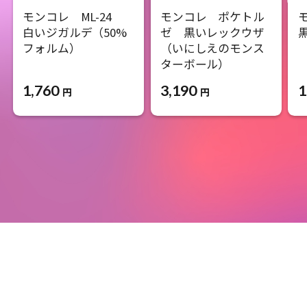
モンコレ ML-24
モンコレ ポケトル
白いジガルデ（50%
ゼ 黒いレックウザ
フォルム）
（いにしえのモンス
ターボール）
1,760
1
3,190
円
円