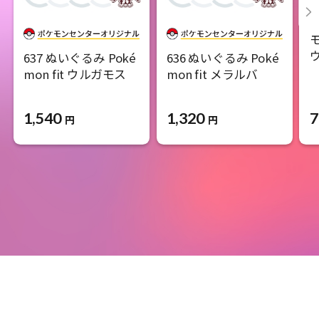
637 ぬいぐるみ Poké
636 ぬいぐるみ Poké
mon fit ウルガモス
mon fit メラルバ
1,540
1,320
7
円
円