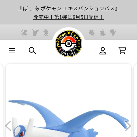
『ぽこ あ ポケモン エキスパンションパス』
発売中！第1弾は8月5日配信！